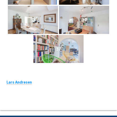
33
34
37
Über den Autor
Lars Andresen