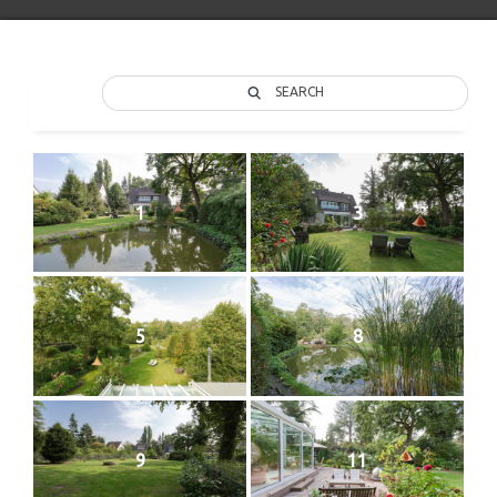
SEARCH
1
3
5
8
9
11