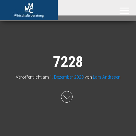
MMC GmbH –
Attraktive
Immobilien
Immobilienmakler
aus der
Region
Hannover,
der
Ostseeküste
und aus
Südafrika
7228
Veröffentlicht am
1. Dezember 2020
von
Lars Andresen