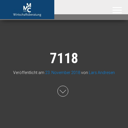
MMC GmbH –
Attraktive
Immobilien
Immobilienmakler
aus der
Region
Hannover,
der
Ostseeküste
und aus
Südafrika
7118
Veröffentlicht am
23. November 2018
von
Lars Andresen