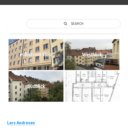
SEARCH
Hausfront klein
Westblick
Südblick
Grundriss OG
Über den Autor
Lars Andresen