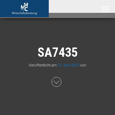
MMC GmbH –
Attraktive
Immobilien
Immobilienmakler
aus der
Region
Hannover,
der
Ostseeküste
und aus
Südafrika
SA7435
Veröffentlicht am
21. April 2023
von