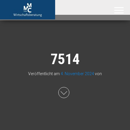
MMC GmbH –
Attraktive
Immobilien
Immobilienmakler
aus der
Region
Hannover,
der
Ostseeküste
und aus
Südafrika
7514
Veröffentlicht am
4. November 2024
von