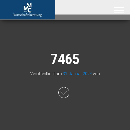
MMC GmbH –
Attraktive
Immobilien
Immobilienmakler
aus der
Region
Hannover,
der
Ostseeküste
und aus
Südafrika
7465
Veröffentlicht am
31. Januar 2024
von