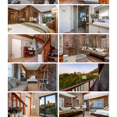
25a
21
23
27
25
30
24
26