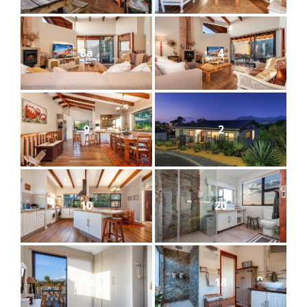
8a
4
9
2
10
20
19a
18