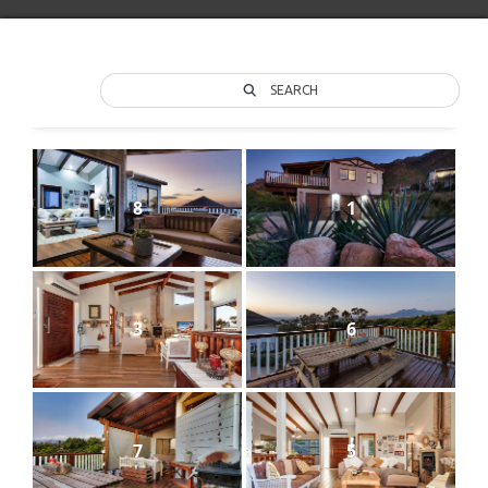
SEARCH
8
1
3
6
7
5