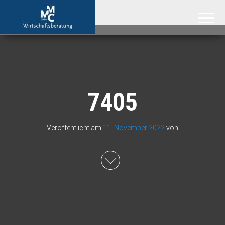
MMC GmbH –
Attraktive
Immobilien
Immobilienmakler
aus der
Region
Hannover,
der
Ostseeküste
und aus
Südafrika
7405
Veröffentlicht am
11. November 2022
von