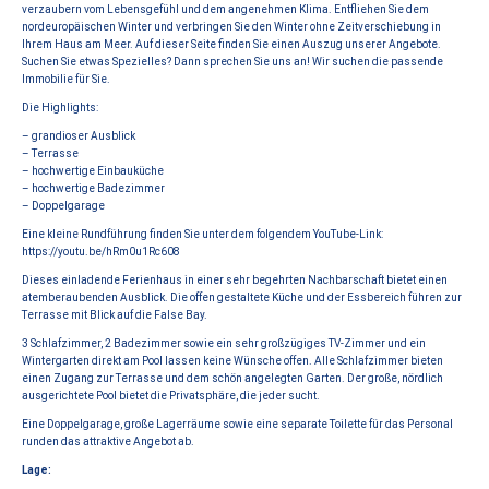
verzaubern vom Lebensgefühl und dem angenehmen Klima. Entfliehen Sie dem
nordeuropäischen Winter und verbringen Sie den Winter ohne Zeitverschiebung in
Ihrem Haus am Meer. Auf dieser Seite finden Sie einen Auszug unserer Angebote.
Suchen Sie etwas Spezielles? Dann sprechen Sie uns an! Wir suchen die passende
Immobilie für Sie.
Die Highlights:
– grandioser Ausblick
– Terrasse
– hochwertige Einbauküche
– hochwertige Badezimmer
– Doppelgarage
Eine kleine Rundführung finden Sie unter dem folgendem YouTube-Link:
https://youtu.be/hRm0u1Rc608
Dieses einladende Ferienhaus in einer sehr begehrten Nachbarschaft bietet einen
atemberaubenden Ausblick. Die offen gestaltete Küche und der Essbereich führen zur
Terrasse mit Blick auf die False Bay.
3 Schlafzimmer, 2 Badezimmer sowie ein sehr großzügiges TV-Zimmer und ein
Wintergarten direkt am Pool lassen keine Wünsche offen. Alle Schlafzimmer bieten
einen Zugang zur Terrasse und dem schön angelegten Garten. Der große, nördlich
ausgerichtete Pool bietet die Privatsphäre, die jeder sucht.
Eine Doppelgarage, große Lagerräume sowie eine separate Toilette für das Personal
runden das attraktive Angebot ab.
Lage: