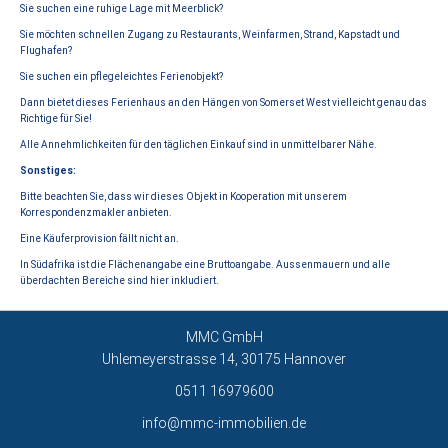
Sie suchen eine ruhige Lage mit Meerblick?
Sie möchten schnellen Zugang zu Restaurants, Weinfarmen, Strand, Kapstadt und
Flughafen?
Sie suchen ein pflegeleichtes Ferienobjekt?
Dann bietet dieses Ferienhaus an den Hängen von Somerset West vielleicht genau das
Richtige für Sie!
Alle Annehmlichkeiten für den täglichen Einkauf sind in unmittelbarer Nähe.
Sonstiges:
Bitte beachten Sie, dass wir dieses Objekt in Kooperation mit unserem
Korrespondenzmakler anbieten.
Eine Käuferprovision fällt nicht an.
In Südafrika ist die Flächenangabe eine Bruttoangabe. Aussenmauern und alle
überdachten Bereiche sind hier inkludiert.
MMC GmbH
Uhlemeyerstrasse 14, 30175 Hannover
0511 16979600
info@mmc-immobilien.de