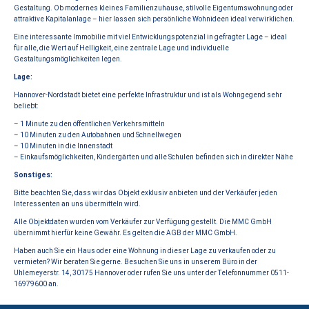
Gestaltung. Ob modernes kleines Familienzuhause, stilvolle Eigentumswohnung oder
attraktive Kapitalanlage – hier lassen sich persönliche Wohnideen ideal verwirklichen.
Eine interessante Immobilie mit viel Entwicklungspotenzial in gefragter Lage – ideal
für alle, die Wert auf Helligkeit, eine zentrale Lage und individuelle
Gestaltungsmöglichkeiten legen.
Lage:
Hannover-Nordstadt bietet eine perfekte Infrastruktur und ist als Wohngegend sehr
beliebt:
– 1 Minute zu den öffentlichen Verkehrsmitteln
– 10 Minuten zu den Autobahnen und Schnellwegen
– 10 Minuten in die Innenstadt
– Einkaufsmöglichkeiten, Kindergärten und alle Schulen befinden sich in direkter Nähe
Sonstiges:
Bitte beachten Sie, dass wir das Objekt exklusiv anbieten und der Verkäufer jeden
Interessenten an uns übermitteln wird.
Alle Objektdaten wurden vom Verkäufer zur Verfügung gestellt. Die MMC GmbH
übernimmt hierfür keine Gewähr. Es gelten die AGB der MMC GmbH.
Haben auch Sie ein Haus oder eine Wohnung in dieser Lage zu verkaufen oder zu
vermieten? Wir beraten Sie gerne. Besuchen Sie uns in unserem Büro in der
Uhlemeyerstr. 14, 30175 Hannover oder rufen Sie uns unter der Telefonnummer 0511-
16979600 an.