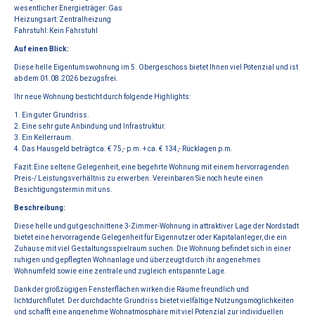
wesentlicher Energieträger: Gas
Heizungsart: Zentralheizung
Fahrstuhl: Kein Fahrstuhl
Auf einen Blick:
Diese helle Eigentumswohnung im 5. Obergeschoss bietet Ihnen viel Potenzial und ist
ab dem 01.08.2026 bezugsfrei.
Ihr neue Wohnung besticht durch folgende Highlights:
1. Ein guter Grundriss.
2. Eine sehr gute Anbindung und Infrastruktur.
3. Ein Kellerraum.
4. Das Hausgeld beträgt ca. € 75,- p.m. + ca. € 134,- Rücklagen p.m.
Fazit: Eine seltene Gelegenheit, eine begehrte Wohnung mit einem hervorragenden
Preis-/ Leistungsverhältnis zu erwerben. Vereinbaren Sie noch heute einen
Besichtigungstermin mit uns.
Beschreibung:
Diese helle und gut geschnittene 3-Zimmer-Wohnung in attraktiver Lage der Nordstadt
bietet eine hervorragende Gelegenheit für Eigennutzer oder Kapitalanleger, die ein
Zuhause mit viel Gestaltungsspielraum suchen. Die Wohnung befindet sich in einer
ruhigen und gepflegten Wohnanlage und überzeugt durch ihr angenehmes
Wohnumfeld sowie eine zentrale und zugleich entspannte Lage.
Dank der großzügigen Fensterflächen wirken die Räume freundlich und
lichtdurchflutet. Der durchdachte Grundriss bietet vielfältige Nutzungsmöglichkeiten
und schafft eine angenehme Wohnatmosphäre mit viel Potenzial zur individuellen