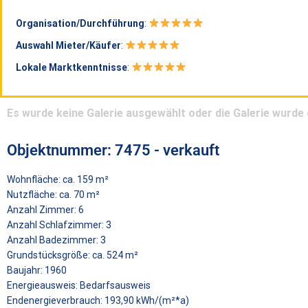
Organisation/Durchführung
:
Auswahl Mieter/Käufer
:
Lokale Marktkenntnisse
:
Es wurde keine Galerie ausgewählt oder die Galerie wurde 
Objektnummer: 7475 - verkauft
Wohnfläche:
ca. 159 m²
Nutzfläche:
ca. 70 m²
Anzahl Zimmer:
6
Anzahl Schlafzimmer:
3
Anzahl Badezimmer:
3
Grundstücksgröße:
ca. 524 m²
Baujahr:
1960
Energieausweis:
Bedarf
sausweis
Endenergieverbrauch:
193,90
kWh/(m²
*a)