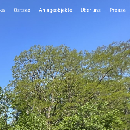
ka
Ostsee
Anlageobjekte
Über uns
Presse