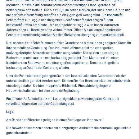
faszinieren. Die hochwertige Einbauküche lässt keine Wünsche offen. Die große
Kochinsel, ein Weinkühlschrank sowie die hochwertigen Einbaugeräte sind
bemerkenswerte Details. Die bis zu 6,50 m hohen Decken, der Blick in die Galerie und
die perfekte Beleuchtung schaffen ein einzigartiges Wohngefühl. Die bodentiefe
Fensterfront zur Loggia und die großen Dachflächenfenster sorgen für ein
lichtdurchflutetes Ambiente. Ihre uneinsehbare Loggia wird in den wärmeren
Jahreszeiten zu Ihrem zweiten Wohnzimmer. Öffnen Sie an lauen Abenden die
Fensterelemente und genießen Sie den fließenden Übergang zum Außenbereich.
Drei schöne, helle Schlafzimmer auf der Grundebene bieten Ihnen genügend Raum für
Ihre persönliche Gestaltung. Das Hauptschlafzimmer ist mit einer großen
maßangefertigten Schrankkombination ausgestattet. Die beiden neuwertigen
Badezimmer sind modern und hochwertig gestaltet. Das Masterbad mit einer
freistehenden Badewanne und einer großen begehbaren Dusche spiegelt die
hochwertigen Details der Sanierung wieder.
Über die Echtholztreppe gelangen Sie in den beeindruckenden Galeriebereich, der
unterschiedlich genutzt werden kann. Richten Sie hier Ihren perfekten Arbeitsbereich
ein oder gestalten Sie hier Ihre private Bibliothek. Ein dahinter gelegener
Hauswirtschaftsraum ist eine perfekte Ergänzung.
Ein privater Außenstellplatz mit Lademöglichkeit sowie ein großer Kellerraum
vervollständigen das perfekte Gesamtangebot.
Lage:
Am Rande der Eilenriede gelegen in einer Bestlage von Hannover!
Die Bewohner schätzen neben dem einzigartigen Ambiente die zentrale Lage und die
gute Infrastruktur.