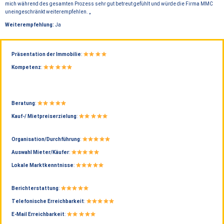
mich während des gesamten Prozess sehr gut betreut gefühlt und würde die Firma MMC
uneingeschränkt weiterempfehlen. „
Weiterempfehlung:
Ja
Präsentation der Immobilie
:
Kompetenz
:
Beratung
:
Kauf-/ Mietpreiserzielung
:
Organisation/Durchführung
:
Auswahl Mieter/Käufer
:
Lokale Marktkenntnisse
:
Berichterstattung
:
Telefonische Erreichbarkeit
:
E-Mail Erreichbarkeit
: