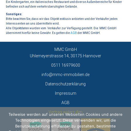
Ein Kindergarten, ein italienisches Restaurant und diverse Außenbereiche für Kinder
befinden sich auf dem verkehrsberuhigten Gelände.
Sonstiges:
Bitte beachten Sie, dass wir das Objekt exklusiv anbieten und der Verkäufer jeden
Interessenten an uns übermitteln wird.
Alle Objektdaten wurden vom Verkäufer zur Verfügung gestellt. Die MMC GmbH
übernimmt hierfür keine Gewähr. Es gelten die
AGB
der MMC GmbH.
MMC GmbH
Uhlemeyerstrasse 14, 30175 Hannover
0511 16979600
info@mmc-immobilien.de
Datenschutzerklärung
Impressum
AGB
Vertrag widerrufen
Teilweise werden auf unseren Webseiten Cookies und andere
Technologien eingesetzt. Diese verwenden wir, um die
Benutzererfahrung effizienter zu gestalten, bestimmte