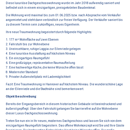
Diese luxuriöse Dachgeschosswohnung wurde im Jahr 2018 aufwendig saniert und
befindet sich in einem einzigartigen, preisgekrönten Baudenkmal.
Die Wohnung wird maximal bis zum 01.06.2025 bzw. nach Absprache vom Verkäufer
angemietet und steht dann verbindlich zur freien Verfügung. Der Verkäufer saniert bis
zu diesem Termin sein zukünftiges, neues Eigenheim.
Ihre neue Traumwohnung begeistert durch folgende Highlights:
1. 177 m² Wohnfläche auf zwei Ebenen
2. Fahrstuhl bis zur Wohnebene
3. Uneinsehbare, ruhige Loggia zur Eilenriede gelegen
4. Eine luxuriöse Ausstattung auf höchstem Niveau
5. Ein einzigartiges Raumgefühl
6. Eine großzügige, repräsentative Raumaufteilung
7. Eine hochwertige Küche, die keine Wünsche offen lässt
8. Modernster Standard
9. Privater Außenstellplatz mit Lademöglichkeit
Fazit: Eine Traumwohnung in Hannover auf höchstem Niveau. Die wunderschöne Lage
an der Eilenriede und die Stadtnähe sind bemerkenswert.
Objektbeschreibung:
Bereits der Eingangsbereich in diesem historischen Gebäude ist beeindruckend und
äußerst gepflegt. Über den Fahrstuhl gelangen Sie barrierefrei auf die Wohnebene
dieser Luxus-Dachgeschosswohnung.
Treten Sie nun ein in Ihr neues, modernes Dachgeschoss und lassen Sie sich von dem
einzigartigen Raumgefühl begeistern. Das offene Wohnkonzept wird Sie und Ihre Gäste