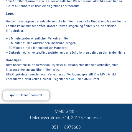
10 m² großen Stauraum sowie einen öffentlichen Wäscheraum. Abschließend finden
Sie im Außenbereich noch einen großen Fahrradraum.
Lage:
Die zentrale Lage in Berenbostel und die familienfreundliche Umgebung lassen für die
Familie keine Wünsche offen. In der direkten Umgebung finden Sie eine perfekte
Infrastruktur.
– 5 Minute zu den öffentlichen Verkehrsmitteln
– 5 Minuten zu den Autobahnen und Schnellwegen
– 20 Minuten in die Innenstadt von Hannover
– Einkaufsmöglichkeiten, Kindergärten und alle Schulformen befinden sich in der Nähe
Sonstiges:
Bitte beachten Sie, dass wir das Objekt exklusiv anbieten und der Verkäufer jeden
Interessenten an uns übermitteln wird.
Alle Objektdaten wurden vom Verkäufer zur Verfügung gestellt. Die MMC GmbH
übernimmt hierfür keine Gewähr. Es gelten die
AGB
der MMC GmbH.
Zurück zur Übersicht
MMC GmbH
Uhlemeyerstrasse 14, 30175 Hannover
0511 16979600