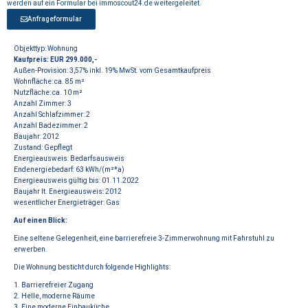
werden auf ein Formular bei immoscout24.de weitergeleitet.
Anfrageformular
Objekttyp: Wohnung
Kaufpreis: EUR
299.000,-
Außen-Provision:
3,57% inkl. 19% MwSt. vom Gesamtkaufpreis
Wohnfläche:
ca. 85 m
²
Nutzfläche:
ca. 10 m
²
Anzahl Zimmer:
3
Anzahl Schlafzimmer:
2
Anzahl Badezimmer:
2
Baujahr:
2012
Zustand:
Gepflegt
Energieausweis:
Bedarfsausweis
Endenergiebedarf:
63 kWh/(m
²
*a)
Energieausweis gültig bis:
01.11.2022
Baujahr lt. Energieausweis:
2012
wesentlicher Energieträger:
Gas
Auf einen Blick:
Eine seltene Gelegenheit, eine barrierefreie 3-Zimmerwohnung mit Fahrstuhl zu
erwerben.
Die Wohnung besticht durch folgende Highlights:
1. Barrierefreier Zugang
2. Helle, moderne Räume
3. Eine moderne Einbauküche