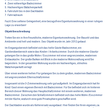
4. Zwei vollwertige Badezimmer
5. Hochwertiges Stäbchenparkett
6. Fahrstuhl bis in den Dachboden
7. Fahrradraum
Fazit: Eine seltene Gelegenheit, eine bezugsfreie Eigentumswohnung in einer ruhigen
Lage zu erwerben!
Objektbeschreibung:
Treten Sie ein in Ihre freundliche, moderne Eigentumswohnung. Der Baustil und das
Ambiente sind hell und modern. Das Objekt wurde im Jahr 2012 gebaut.
Im Eingangsbereich befindet sich das helle Gäste-Badezimmer, ein
Garderobenbereich sowie das Kinder-/ Arbeitszimmer. Durch die moderne Glastür
gelangen Sie in das große Wohn-/ Esszimmer mit einer angrenzenden, modernen
Einbauküche. Der große Balkon mit Blick in die moderne Wohnsiedlung wird Sie
begeistern. In der gesamten Wohnung wurde ein hochwertiges, stilvolles
Stäbchenparkett verlegt.
Über einen weiteren hellen Flur gelangen Sie zu dem großen, modernen Badezimmer
mit angrenzendem Elternschlafzimmer.
Insgesamt ist die 3-Zimmerwohnung sehr gut aufgeteilt. Im Eingangsbereich hat Ihr
Kind/ Gast einen eigenen Bereich mit Badezimmer. Für Sie befindet sich im hinteren
Bereich dieser Wohnung das Hauptschlafzimmer mit einem weiteren, modernen
Badezimmer. Zwischen den Schlafzimmern befindet sich das helle Wohn-/Esszimmer
mit der Küche, wodurch eine gute Privatsphäre geschaffen wird.
Der Dachboden wurde als Kellerersatz ausgebaut. Hier finden Sie Ihren eigenen, ca.