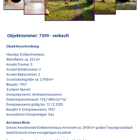
Objektnummer: 7399 - verkauft
Objektbeschreibung:
Haustyp: Einfamilienhaus
Wohnfläche:
ca. 223 m²
Anzahl Zimmer:
5
Anzahl Schlafzimmer:
2
Anzahl Badezimmer:
2
Grundstücksgröße:
ca. 2.900 m
²
Baujahr:
1957
Zustand:
Saniert
Energieausweis:
Verbrauchsausweis
Endenergieverbrauch:
126,7 kWh/(m
²
*a)
Energieausweis gültig bis:
12.12.2029
Baujahr lt. Energieausweis:
1957
wesentlicher Energieträger:
Gas
Auf einen Blick:
Dieses freistehende Einfamilienhaus mit einem ca. 2900 m² großen Traumgrundstück
besticht durch einen einzigartigen Ausblick!