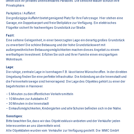
öffnet sich Ihr privates uneinsehbares Paradies. Die seitliche Mauer schützt Ihre
Privatsphäre.
Parkplätze / Auffahrt:
Die großzügige Auffahrt bietet genügend Platz für Ihre Fahrzeuge. Hier stehen eine
Garage, ein Doppelcarport und freie Stellplätze zur Verfügung. Ein elektrisches
Flügeltor sichert Ihr hochwertiges Grundstück zur Straße.
Fazit:
Eine seltene Gelegenheit, in einer bevorzugten Lage ein derartig großes Grundstück
zu erwerben! Die schöne Bebauung und der hohe Grundstückswert mit
außergewöhnlichen Bebauungsmöglichkeiten machen dieses Angebot zu einem
werthaltigen Investment. Erfüllen Sie sich und Ihrer Familie einen einzigartigen
Wohntraum.
Lage:
Die ruhige, zentrale Lage in Isernhagen F.B. lässt keine Wünsche offen. In der direkten
Umgebung finden Sie eine perfekte Infrastruktur. Die Anbindung an die Innenstadt und
die Fernverkehrswege sind hervorragend. Die Lage des Objektes gehört zu einer der
begehrtesten in Hannover.
– 5 Minuten zu den öffentlichen Verkehrsmitteln
– 10 Minuten zur Autobahn A7
– 30 Minuten in die Innenstadt
– Einkaufsmöglichkeiten, Kindergärten und alle Schulen befinden sich in der Nähe.
Sonstiges:
Bitte beachten Sie, dass wir das Objekt exklusiv anbieten und der Verkäufer jeden
Interessenten an uns übermitteln wird.
Alle Objektdaten wurden vom Verkäufer zur Verfügung gestellt. Die MMC GmbH