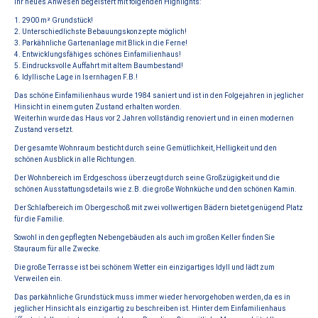
Ihr neues Anwesen begeistert mit folgenden Highlights:
1. 2900 m² Grundstück!
2. Unterschiedlichste Bebauungskonzepte möglich!
3. Parkähnliche Gartenanlage mit Blick in die Ferne!
4. Entwicklungsfähiges schönes Einfamilienhaus!
5. Eindrucksvolle Auffahrt mit altem Baumbestand!
6. Idyllische Lage in Isernhagen F.B.!
Das schöne Einfamilienhaus wurde 1984 saniert und ist in den Folgejahren in jeglicher
Hinsicht in einem guten Zustand erhalten worden.
Weiterhin wurde das Haus vor 2 Jahren vollständig renoviert und in einen modernen
Zustand versetzt.
Der gesamte Wohnraum besticht durch seine Gemütlichkeit, Helligkeit und den
schönen Ausblick in alle Richtungen.
Der Wohnbereich im Erdgeschoss überzeugt durch seine Großzügigkeit und die
schönen Ausstattungsdetails wie z.B. die große Wohnküche und den schönen Kamin.
Der Schlafbereich im Obergeschoß mit zwei vollwertigen Bädern bietet genügend Platz
für die Familie.
Sowohl in den gepflegten Nebengebäuden als auch im großen Keller finden Sie
Stauraum für alle Zwecke.
Die große Terrasse ist bei schönem Wetter ein einzigartiges Idyll und lädt zum
Verweilen ein.
Das parkähnliche Grundstück muss immer wieder hervorgehoben werden, da es in
jeglicher Hinsicht als einzigartig zu beschreiben ist. Hinter dem Einfamilienhaus