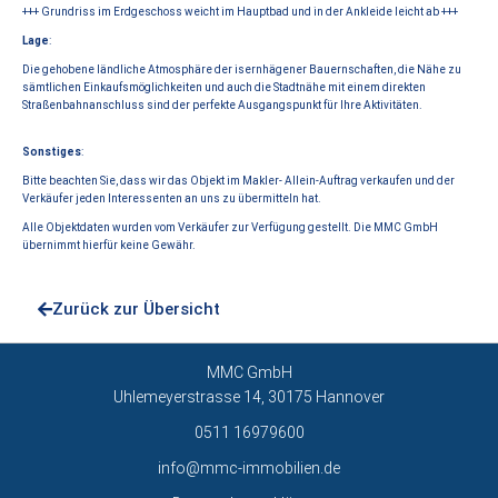
+++ Grundriss im Erdgeschoss weicht im Hauptbad und in der Ankleide leicht ab +++
Lage
:
Die gehobene ländliche Atmosphäre der isernhägener Bauernschaften, die Nähe zu
sämtlichen Einkaufsmöglichkeiten und auch die Stadtnähe mit einem direkten
Straßenbahnanschluss sind der perfekte Ausgangspunkt für Ihre Aktivitäten.
Sonstiges
:
Bitte beachten Sie, dass wir das Objekt im Makler- Allein-Auftrag verkaufen und der
Verkäufer jeden Interessenten an uns zu übermitteln hat.
Alle Objektdaten wurden vom Verkäufer zur Verfügung gestellt. Die MMC GmbH
übernimmt hierfür keine Gewähr.
Zurück zur Übersicht
MMC GmbH
Uhlemeyerstrasse 14, 30175 Hannover
0511 16979600
info@mmc-immobilien.de