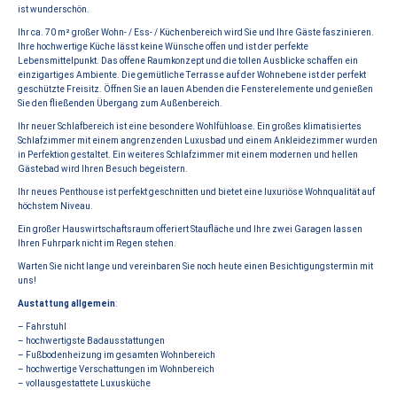
ist wunderschön.
Ihr ca. 70 m² großer Wohn- / Ess- / Küchenbereich wird Sie und Ihre Gäste faszinieren.
Ihre hochwertige Küche lässt keine Wünsche offen und ist der perfekte
Lebensmittelpunkt. Das offene Raumkonzept und die tollen Ausblicke schaffen ein
einzigartiges Ambiente. Die gemütliche Terrasse auf der Wohnebene ist der perfekt
geschützte Freisitz. Öffnen Sie an lauen Abenden die Fensterelemente und genießen
Sie den fließenden Übergang zum Außenbereich.
Ihr neuer Schlafbereich ist eine besondere Wohlfühloase. Ein großes klimatisiertes
Schlafzimmer mit einem angrenzenden Luxusbad und einem Ankleidezimmer wurden
in Perfektion gestaltet. Ein weiteres Schlafzimmer mit einem modernen und hellen
Gästebad wird Ihren Besuch begeistern.
Ihr neues Penthouse ist perfekt geschnitten und bietet eine luxuriöse Wohnqualität auf
höchstem Niveau.
Ein großer Hauswirtschaftsraum offeriert Staufläche und Ihre zwei Garagen lassen
Ihren Fuhrpark nicht im Regen stehen.
Warten Sie nicht lange und vereinbaren Sie noch heute einen Besichtigungstermin mit
uns!
Austattung allgemein
:
– Fahrstuhl
– hochwertigste Badausstattungen
– Fußbodenheizung im gesamten Wohnbereich
– hochwertige Verschattungen im Wohnbereich
– vollausgestattete Luxusküche