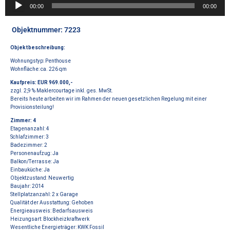
Audio-
00:00
00:00
Player
Objektnummer: 7223
Objektbeschreibung:
Wohnungstyp: Penthouse
Wohnfläche: ca. 226 qm
Kaufpreis: EUR 969.000,-
zzgl. 2,9 % Maklercourtage inkl. ges. MwSt.
Bereits heute arbeiten wir im Rahmen der neuen gesetzlichen Regelung mit einer
Provisionsteilung!
Zimmer: 4
Etagenanzahl: 4
Schlafzimmer: 3
Badezimmer: 2
Personenaufzug: Ja
Balkon/Terrasse: Ja
Einbauküche: Ja
Objektzustand: Neuwertig
Baujahr: 2014
Stellplatzanzahl: 2 x Garage
Qualität der Ausstattung: Gehoben
Energieausweis: Bedarfsausweis
Heizungsart: Blockheizkraftwerk
Wesentliche Energieträger: KWK Fossil