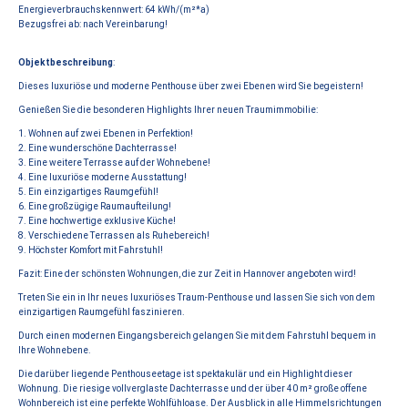
Energieverbrauchskennwert: 64 kWh/(m²*a)
Bezugsfrei ab: nach Vereinbarung!
Objektbeschreibung
:
Dieses luxuriöse und moderne Penthouse über zwei Ebenen wird Sie begeistern!
Genießen Sie die besonderen Highlights Ihrer neuen Traumimmobilie:
1. Wohnen auf zwei Ebenen in Perfektion!
2. Eine wunderschöne Dachterrasse!
3. Eine weitere Terrasse auf der Wohnebene!
4. Eine luxuriöse moderne Ausstattung!
5. Ein einzigartiges Raumgefühl!
6. Eine großzügige Raumaufteilung!
7. Eine hochwertige exklusive Küche!
8. Verschiedene Terrassen als Ruhebereich!
9. Höchster Komfort mit Fahrstuhl!
Fazit: Eine der schönsten Wohnungen, die zur Zeit in Hannover angeboten wird!
Treten Sie ein in Ihr neues luxuriöses Traum-Penthouse und lassen Sie sich von dem
einzigartigen Raumgefühl faszinieren.
Durch einen modernen Eingangsbereich gelangen Sie mit dem Fahrstuhl bequem in
Ihre Wohnebene.
Die darüber liegende Penthouseetage ist spektakulär und ein Highlight dieser
Wohnung. Die riesige vollverglaste Dachterrasse und der über 40 m² große offene
Wohnbereich ist eine perfekte Wohlfühloase. Der Ausblick in alle Himmelsrichtungen