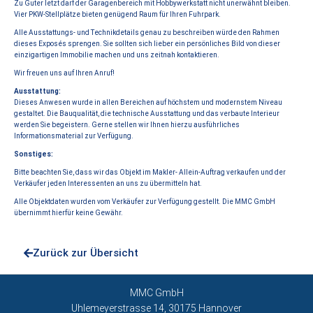
Zu Guter letzt darf der Garagenbereich mit Hobbywerkstatt nicht unerwähnt bleiben.
Vier PKW-Stellplätze bieten genügend Raum für Ihren Fuhrpark.
Alle Ausstattungs- und Technikdetails genau zu beschreiben würde den Rahmen
dieses Exposés sprengen. Sie sollten sich lieber ein persönliches Bild von dieser
einzigartigen Immobilie machen und uns zeitnah kontaktieren.
Wir freuen uns auf Ihren Anruf!
Ausstattung:
Dieses Anwesen wurde in allen Bereichen auf höchstem und modernstem Niveau
gestaltet. Die Bauqualität, die technische Ausstattung und das verbaute Interieur
werden Sie begeistern. Gerne stellen wir Ihnen hierzu ausführliches
Informationsmaterial zur Verfügung.
Sonstiges:
Bitte beachten Sie, dass wir das Objekt im Makler- Allein-Auftrag verkaufen und der
Verkäufer jeden Interessenten an uns zu übermitteln hat.
Alle Objektdaten wurden vom Verkäufer zur Verfügung gestellt. Die MMC GmbH
übernimmt hierfür keine Gewähr.
Zurück zur Übersicht
MMC GmbH
Uhlemeyerstrasse 14, 30175 Hannover