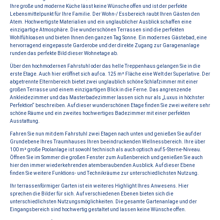
Ihre große und moderne Küche lässt keine Wünsche offen und ist der perfekte
Lebensmittelpunkt für Ihre Familie. Der Wohn-/ Essbereich raubt Ihren Gästen den
Atem. Hochwertigste Materialien und ein unglaublicher Ausblick schaffen eine
einzigartige Atmosphäre. Die wunderschönen Terrassen sind die perfekten
Wohlfühloasen und bieten Ihnen den ganzen Tag Sonne. Ein modernes Gästebad, eine
hervorragend eingepasste Garderobe und der direkte Zugang zur Garagenanlage
runden das perfekte Bild dieser Wohnetage ab.
Über den hochmodernen Fahrstuhl oder das helle Treppenhaus gelangen Sie in die
erste Etage. Auch hier eröffnet sich auf ca. 125 m² Fläche eine Welt der Superlative. Der
abgetrennte Elternbereich bietet zwei unglaublich schöne Schlafzimmer mit einer
großen Terrasse und einem einzigartigen Blick in die Ferne. Das angrenzende
Ankleidezimmer und das Masterbadezimmer lassen sich nur als „Luxus in höchster
Perfektion“ beschreiben. Auf dieser wunderschönen Etage finden Sie zwei weitere sehr
schöne Räume und ein zweites hochwertiges Badezimmer mit einer perfekten
Ausstattung.
Fahren Sie nun mit dem Fahrstuhl zwei Etagen nach unten und genießen Sie auf der
Grundebene Ihres Traumhauses Ihren beeindruckenden Wellnessbereich. Ihre über
100 m² große Poolanlage ist sowohl technisch als auch optisch auf 5-Sterne-Niveau.
Öffnen Sie im Sommer die großen Fenster zum Außenbereich und genießen Sie auch
hier den immer wiederkehrenden atemberaubenden Ausblick. Auf dieser Ebene
finden Sie weitere Funktions- und Technikräume zur unterschiedlichsten Nutzung.
Ihr terrassenförmiger Garten ist ein weiteres Highlight Ihres Anwesens. Hier
sprechen die Bilder für sich. Auf verschiedenen Ebenen bieten sich die
unterschiedlichsten Nutzungsmöglichkeiten. Die gesamte Gartenanlage und der
Eingangsbereich sind hochwertig gestaltet und lassen keine Wünsche offen.