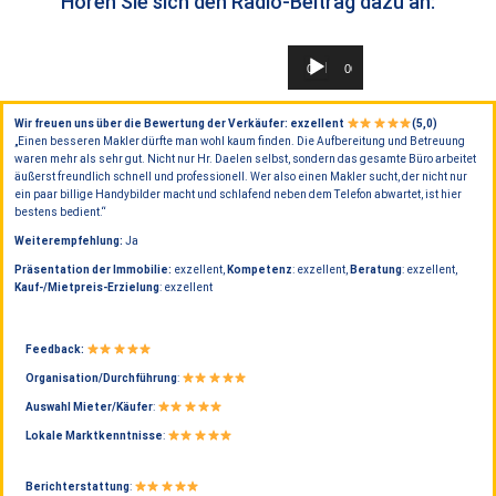
Hören Sie sich den Radio-Beitrag dazu an:
Audio-
00:00
00:00
Player
Wir freuen uns über die Bewertung der Verkäufer: exzellent
(5,0)
„Einen besseren Makler dürfte man wohl kaum finden. Die Aufbereitung und Betreuung
waren mehr als sehr gut. Nicht nur Hr. Daelen selbst, sondern das gesamte Büro arbeitet
äußerst freundlich schnell und professionell. Wer also einen Makler sucht, der nicht nur
ein paar billige Handybilder macht und schlafend neben dem Telefon abwartet, ist hier
bestens bedient.“
Weiterempfehlung:
Ja
Präsentation der Immobilie:
exzellent,
Kompetenz
: exzellent,
Beratung
: exzellent,
Kauf-/Mietpreis-Erzielung
: exzellent
Feedback:
Organisation/Durchführung
:
Auswahl Mieter/Käufer
:
Lokale Marktkenntnisse
:
Berichterstattung
: