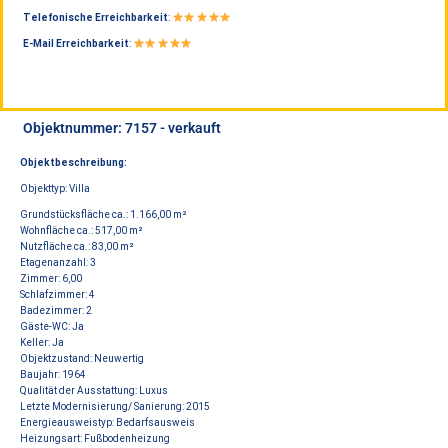
Telefonische Erreichbarkeit
:
E-Mail Erreichbarkeit
:
Objektnummer: 7157 - verkauft
Objektbeschreibung:
Objekttyp: Villa
Grundstücksfläche ca.: 1.166,00 m²
Wohnfläche ca.: 517,00 m²
Nutzfläche ca.: 83,00 m²
Etagenanzahl: 3
Zimmer: 6,00
Schlafzimmer: 4
Badezimmer: 2
Gäste-WC: Ja
Keller: Ja
Objektzustand: Neuwertig
Baujahr: 1964
Qualität der Ausstattung: Luxus
Letzte Modernisierung/ Sanierung: 2015
Energieausweistyp: Bedarfsausweis
Heizungsart: Fußbodenheizung