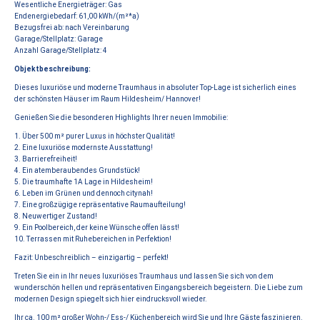
Wesentliche Energieträger: Gas
Endenergiebedarf: 61,00 kWh/(m²*a)
Bezugsfrei ab: nach Vereinbarung
Garage/Stellplatz: Garage
Anzahl Garage/Stellplatz: 4
Objektbeschreibung:
Dieses luxuriöse und moderne Traumhaus in absoluter Top-Lage ist sicherlich eines
der schönsten Häuser im Raum Hildesheim/ Hannover!
Genießen Sie die besonderen Highlights Ihrer neuen Immobilie:
1. Über 500 m² purer Luxus in höchster Qualität!
2. Eine luxuriöse modernste Ausstattung!
3. Barrierefreiheit!
4. Ein atemberaubendes Grundstück!
5. Die traumhafte 1A Lage in Hildesheim!
6. Leben im Grünen und dennoch citynah!
7. Eine großzügige repräsentative Raumaufteilung!
8. Neuwertiger Zustand!
9. Ein Poolbereich, der keine Wünsche offen lässt!
10. Terrassen mit Ruhebereichen in Perfektion!
Fazit: Unbeschreiblich – einzigartig – perfekt!
Treten Sie ein in Ihr neues luxuriöses Traumhaus und lassen Sie sich von dem
wunderschön hellen und repräsentativen Eingangsbereich begeistern. Die Liebe zum
modernen Design spiegelt sich hier eindrucksvoll wieder.
Ihr ca. 100 m² großer Wohn-/ Ess-/ Küchenbereich wird Sie und Ihre Gäste faszinieren.