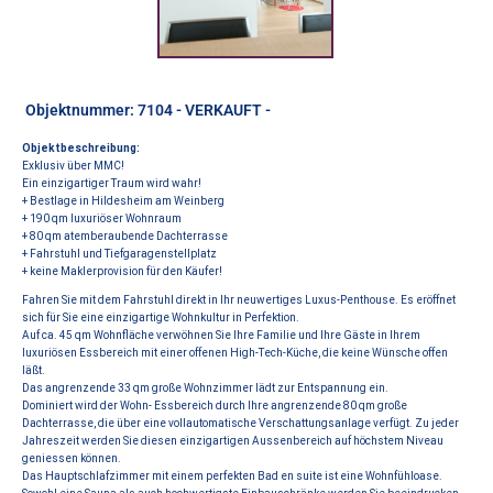
Objektnummer: 7104 - VERKAUFT -
Objektbeschreibung:
Exklusiv über MMC!
Ein einzigartiger Traum wird wahr!
+ Bestlage in Hildesheim am Weinberg
+ 190 qm luxuriöser Wohnraum
+ 80 qm atemberaubende Dachterrasse
+ Fahrstuhl und Tiefgaragenstellplatz
+ keine Maklerprovision für den Käufer!
Fahren Sie mit dem Fahrstuhl direkt in Ihr neuwertiges Luxus-Penthouse. Es eröffnet
sich für Sie eine einzigartige Wohnkultur in Perfektion.
Auf ca. 45 qm Wohnfläche verwöhnen Sie Ihre Familie und Ihre Gäste in Ihrem
luxuriösen Essbereich mit einer offenen High-Tech-Küche, die keine Wünsche offen
läßt.
Das angrenzende 33 qm große Wohnzimmer lädt zur Entspannung ein.
Dominiert wird der Wohn- Essbereich durch Ihre angrenzende 80 qm große
Dachterrasse, die über eine vollautomatische Verschattungsanlage verfügt. Zu jeder
Jahreszeit werden Sie diesen einzigartigen Aussenbereich auf höchstem Niveau
geniessen können.
Das Hauptschlafzimmer mit einem perfekten Bad en suite ist eine Wohnfühloase.