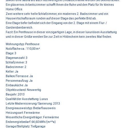
Sowohl eine Sauna als auch hochwertigste Einbauschränke werden Sie beeindrucken.
Ein gläsernes Arbeitszimmer schafft Ihnen die Ruhe und den Platz für Ihr kleines
Home Office.
Zwei weitere sehr helle Schlafzimmer, ein modernes 2. Badezimmer und ein
Hauswirtschaftsraum runden auf dieser Etage das perfekte Bild ab.
Eine Etage tiefer befindet sich der Eingang von der 2. Etage mit einem Flur- /
Garderobenbereich.
Fazit: Ein Penthouse in dieser einzigartigen Lage, in dieser luxuriösen Ausstattung
und in dieser Größe werden Sie zur Zeit in Hildesheim kein zweites Mal finden.
Wohnungstyp: Penthouse
Nutzfläche ca.: 110,00 m²
Etage: 3
Etagenanzahl: 3
Schlafzimmer: 3
Badezimmer: 2
Keller: Ja
Balkon/Terrasse: Ja
Personenaufzug: Ja
Einbauküche: Ja
Objektzustand: Neuwertig
Baujahr: 2013
Qualität der Ausstattung: Luxus
Letzte Modernisierung/ Sanierung: 2013
Energieausweistyp: Bedarfsausweis
Heizungsart: Fernwärme
Wesentliche Energieträger: Fernwärme
Endenergiebedarf: 64,60 kWh/(m²*a)
Garage/Stellplatz: Tiefgarage